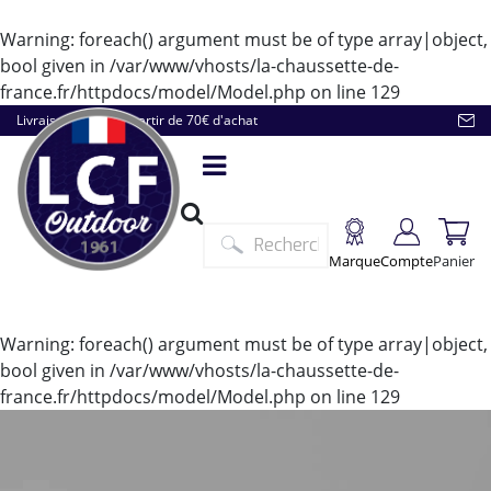
Warning
: foreach() argument must be of type array|object,
bool given in
/var/www/vhosts/la-chaussette-de-
france.fr/httpdocs/model/Model.php
on line
129
Livraison offerte à partir de 70€ d'achat
Marque
Compte
Panier
Warning
: foreach() argument must be of type array|object,
bool given in
/var/www/vhosts/la-chaussette-de-
france.fr/httpdocs/model/Model.php
on line
129