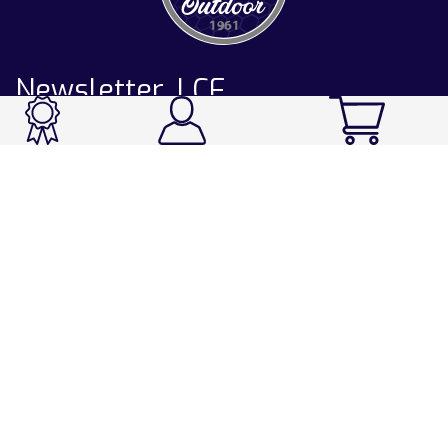
Newsletter LCF
CATALOGUE
Ski / Rando / Snowboard
Running / Trail / Triathlon
Rando / Marche / Trek
Velo / VTT
Chasse & Pêche
Après-ski
Chaussetterie
Sport Fashion
Accessoires
LA CHAUSSETTE DE FRANCE
Notre usine française