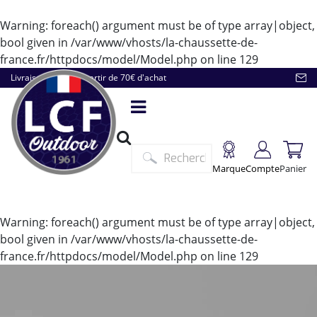
Warning
: foreach() argument must be of type array|object,
bool given in
/var/www/vhosts/la-chaussette-de-
france.fr/httpdocs/model/Model.php
on line
129
Livraison offerte à partir de 70€ d'achat
Marque
Compte
Panier
Warning
: foreach() argument must be of type array|object,
bool given in
/var/www/vhosts/la-chaussette-de-
france.fr/httpdocs/model/Model.php
on line
129