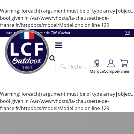
Warning
: foreach() argument must be of type array|object,
bool given in
/var/www/vhosts/la-chaussette-de-
france.fr/httpdocs/model/Model.php
on line
129
Livraison offerte à partir de 70€ d'achat
Marque
Compte
Panier
Warning
: foreach() argument must be of type array|object,
bool given in
/var/www/vhosts/la-chaussette-de-
france.fr/httpdocs/model/Model.php
on line
129