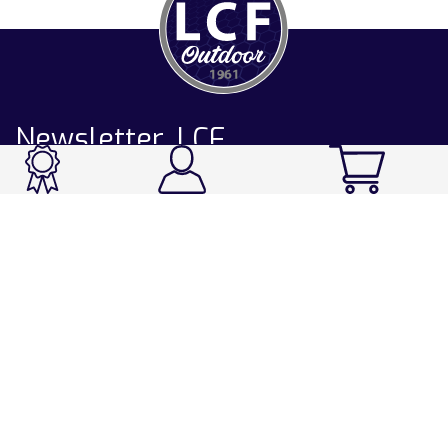
Newsletter LCF
CATALOGUE
Ski / Rando / Snowboard
Running / Trail / Triathlon
Rando / Marche / Trek
Velo / VTT
Chasse & Pêche
Après-ski
Chaussetterie
Sport Fashion
Accessoires
LA CHAUSSETTE DE FRANCE