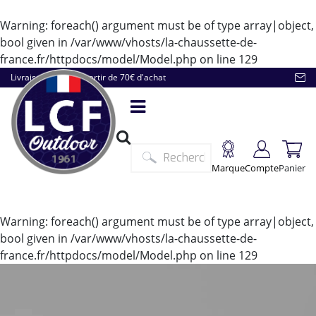
Warning
: foreach() argument must be of type array|object,
bool given in
/var/www/vhosts/la-chaussette-de-
france.fr/httpdocs/model/Model.php
on line
129
Livraison offerte à partir de 70€ d'achat
Marque
Compte
Panier
Warning
: foreach() argument must be of type array|object,
bool given in
/var/www/vhosts/la-chaussette-de-
france.fr/httpdocs/model/Model.php
on line
129