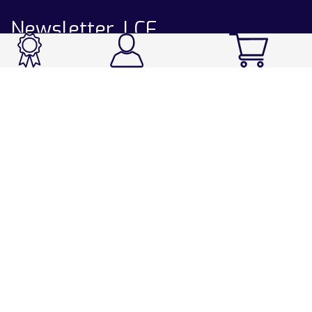
Newsletter LCF
CATALOGUE
Ski / Rando / Snowboard
Running / Trail / Triathlon
Rando / Marche / Trek
Velo / VTT
Chasse & Pêche
Après-ski
Chaussetterie
Sport Fashion
Accessoires
LA CHAUSSETTE DE FRANCE
Notre usine française
Nos technologies et matières
Les ambassadeurs