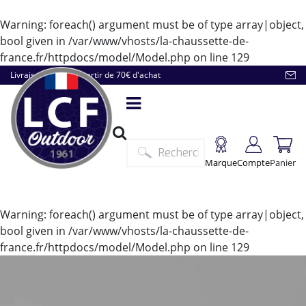
Warning
: foreach() argument must be of type array|object,
bool given in
/var/www/vhosts/la-chaussette-de-
france.fr/httpdocs/model/Model.php
on line
129
Livraison offerte à partir de 70€ d'achat
Marque
Compte
Panier
Warning
: foreach() argument must be of type array|object,
bool given in
/var/www/vhosts/la-chaussette-de-
france.fr/httpdocs/model/Model.php
on line
129