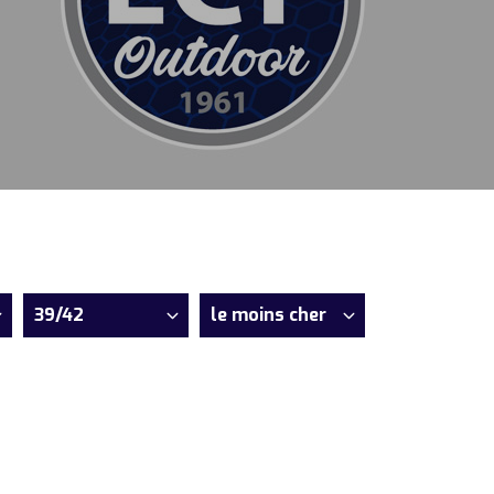
39/42
le moins cher