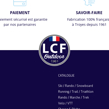
PAIEMENT
SAVOIR-FAIRE
aiement sécurisé est garantie
Fabrication 100% françai
par nos partenaires
à Troyes depuis 1961
CATALOGUE
Ski / Rando / Snowboard
Running / Trail / Triathlon
Rando / Marche / Trek
Velo / VTT