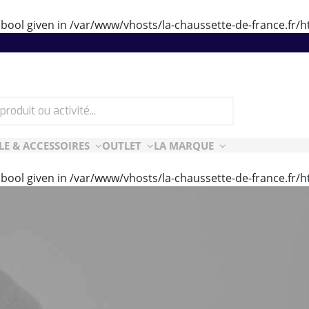
 bool given in
/var/www/vhosts/la-chaussette-de-france.fr
LE & ACCESSOIRES
OUTLET
LA MARQUE
 bool given in
/var/www/vhosts/la-chaussette-de-france.fr
ES
CF ESSENTIELLES
ès-ski
n Air
rt Style
e