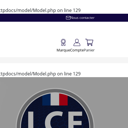
/httpdocs/model/Model.php
on line
129
Nous contacter
Marque
Compte
Panier
/httpdocs/model/Model.php
on line
129