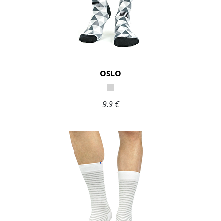
OSLO
9.9 €