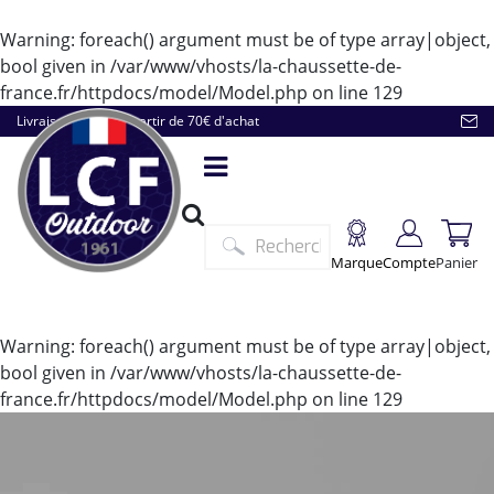
Warning
: foreach() argument must be of type array|object,
bool given in
/var/www/vhosts/la-chaussette-de-
france.fr/httpdocs/model/Model.php
on line
129
Livraison offerte à partir de 70€ d'achat
Marque
Compte
Panier
Warning
: foreach() argument must be of type array|object,
bool given in
/var/www/vhosts/la-chaussette-de-
france.fr/httpdocs/model/Model.php
on line
129