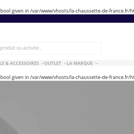
 bool given in
/var/www/vhosts/la-chaussette-de-france.fr
LE & ACCESSOIRES
OUTLET
LA MARQUE
 bool given in
/var/www/vhosts/la-chaussette-de-france.fr
ES
CF ESSENTIELLES
ès-ski
n Air
rt Style
e