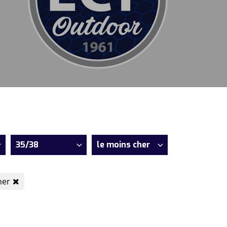
35/38
le moins cher
her