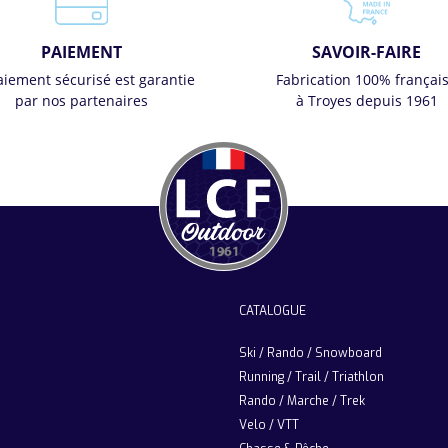
PAIEMENT
SAVOIR-FAIRE
aiement sécurisé est garantie
Fabrication 100% françai
par nos partenaires
à Troyes depuis 1961
CATALOGUE
Ski / Rando / Snowboard
Running / Trail / Triathlon
Rando / Marche / Trek
Velo / VTT