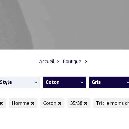
Accueil
Boutique
Style
Coton
Gris
Homme
Coton
35/38
Tri : le moins c