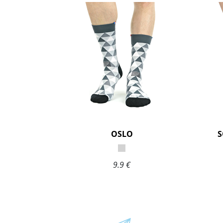
OSLO
S
9.9 €