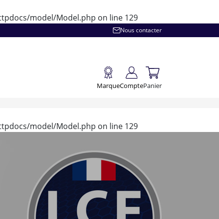
/httpdocs/model/Model.php
on line
129
Nous contacter
Marque
Compte
Panier
/httpdocs/model/Model.php
on line
129