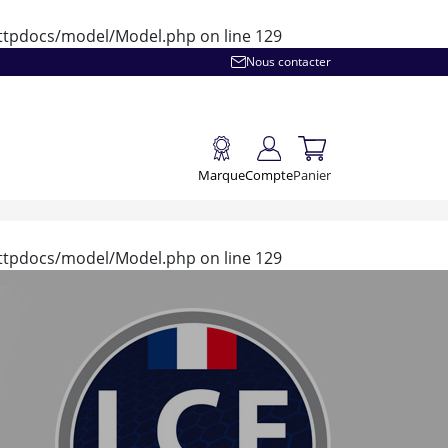
/httpdocs/model/Model.php
on line
129
Nous contacter
Marque
Compte
Panier
/httpdocs/model/Model.php
on line
129