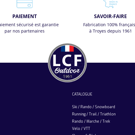
PAIEMENT
SAVOIR-FAIRE
aiement sécurisé est garantie
Fabrication 100% françai
par nos partenaires
à Troyes depuis 1961
CATALOGUE
Ski / Rando / Snowboard
Running / Trail / Triathlon
Rando / Marche / Trek
Velo / VTT