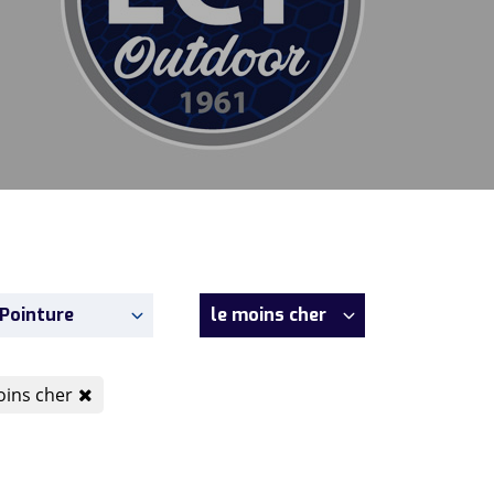
Pointure
le moins cher
moins cher