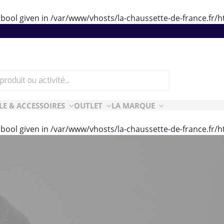
 bool given in
/var/www/vhosts/la-chaussette-de-france.fr
LE & ACCESSOIRES
OUTLET
LA MARQUE
 bool given in
/var/www/vhosts/la-chaussette-de-france.fr
ES
CF ESSENTIELLES
ès-ski
n Air
rt Style
e