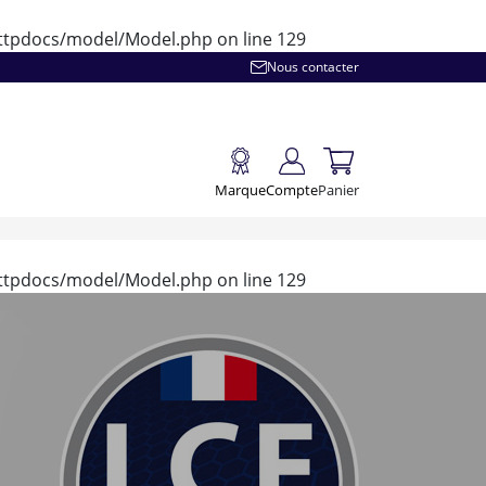
/httpdocs/model/Model.php
on line
129
Nous contacter
Marque
Compte
Panier
/httpdocs/model/Model.php
on line
129