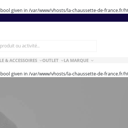
 bool given in
/var/www/vhosts/la-chaussette-de-france.fr
LE & ACCESSOIRES
OUTLET
LA MARQUE
 bool given in
/var/www/vhosts/la-chaussette-de-france.fr
ES
CF ESSENTIELLES
ès-ski
n Air
rt Style
e