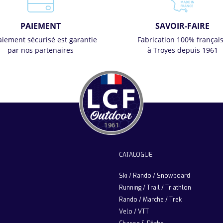
PAIEMENT
SAVOIR-FAIRE
aiement sécurisé est garantie
Fabrication 100% françai
par nos partenaires
à Troyes depuis 1961
CATALOGUE
Ski / Rando / Snowboard
Running / Trail / Triathlon
Rando / Marche / Trek
Velo / VTT