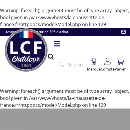
Warning
: foreach() argument must be of type array|object,
bool given in
/var/www/vhosts/la-chaussette-de-
france.fr/httpdocs/model/Model.php
on line
129
Livraison offerte à partir de 70€ d'achat
Marque
Compte
Panier
Warning
: foreach() argument must be of type array|object,
bool given in
/var/www/vhosts/la-chaussette-de-
france.fr/httpdocs/model/Model.php
on line
129