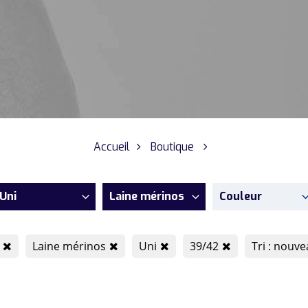
Accueil
Boutique
Uni
Laine mérinos
Couleur
Laine mérinos
Uni
39/42
Tri : nouv