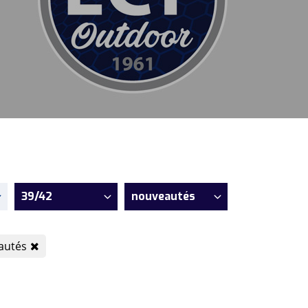
39/42
nouveautés
eautés