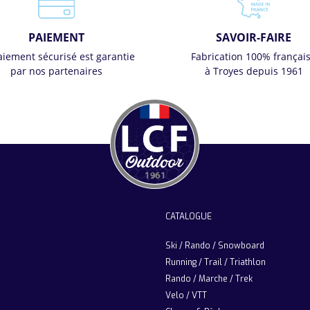
PAIEMENT
SAVOIR-FAIRE
aiement sécurisé est garantie
Fabrication 100% françai
par nos partenaires
à Troyes depuis 1961
CATALOGUE
Ski / Rando / Snowboard
Running / Trail / Triathlon
Rando / Marche / Trek
Velo / VTT