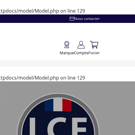
/httpdocs/model/Model.php
on line
129
Nous contacter
Marque
Compte
Panier
/httpdocs/model/Model.php
on line
129