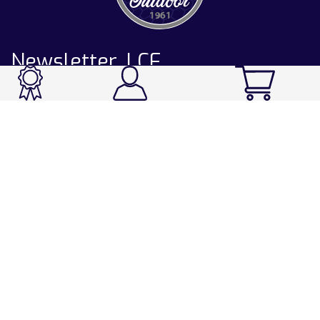
Newsletter LCF
CATALOGUE
Ski / Rando / Snowboard
Running / Trail / Triathlon
Rando / Marche / Trek
Velo / VTT
Chasse & Pêche
Après-ski
Chaussetterie
Sport Fashion
Accessoires
LA CHAUSSETTE DE FRANCE
Notre usine française