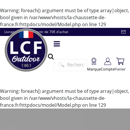
Warning
: foreach() argument must be of type array|object,
bool given in
/var/www/vhosts/la-chaussette-de-
france.fr/httpdocs/model/Model.php
on line
129
Livraison offerte à partir de 70€ d'achat
Marque
Compte
Panier
Warning
: foreach() argument must be of type array|object,
bool given in
/var/www/vhosts/la-chaussette-de-
france.fr/httpdocs/model/Model.php
on line
129