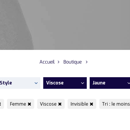
Accueil
Boutique
Style
Viscose
Jaune
Femme
Viscose
Invisible
Tri : le moin