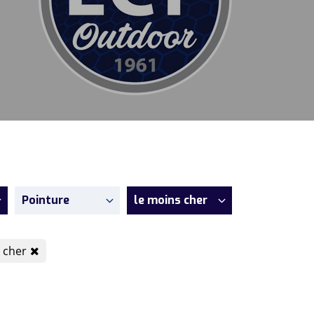
Pointure
le moins cher
s cher