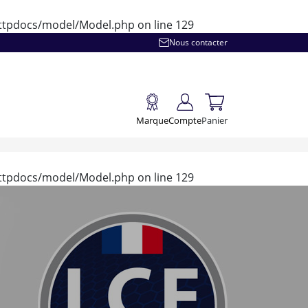
/httpdocs/model/Model.php
on line
129
Nous contacter
Marque
Compte
Panier
/httpdocs/model/Model.php
on line
129