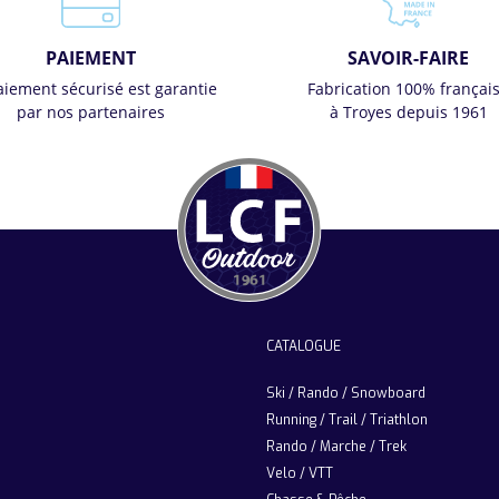
PAIEMENT
SAVOIR-FAIRE
aiement sécurisé est garantie
Fabrication 100% françai
par nos partenaires
à Troyes depuis 1961
CATALOGUE
Ski / Rando / Snowboard
Running / Trail / Triathlon
Rando / Marche / Trek
Velo / VTT