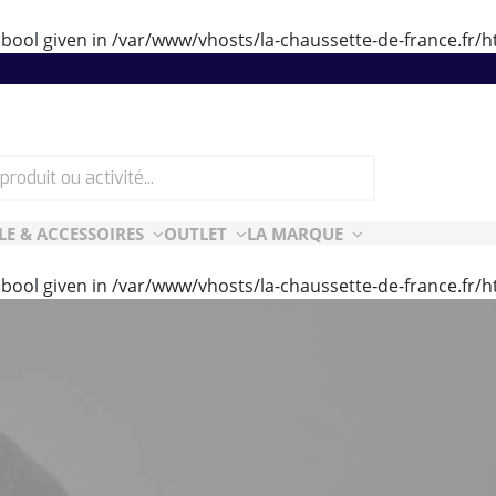
 bool given in
/var/www/vhosts/la-chaussette-de-france.fr
LE & ACCESSOIRES
OUTLET
LA MARQUE
 bool given in
/var/www/vhosts/la-chaussette-de-france.fr
ES
CF ESSENTIELLES
ès-ski
n Air
rt Style
e