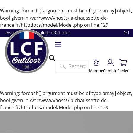
Warning
: foreach() argument must be of type array|object,
bool given in
/var/www/vhosts/la-chaussette-de-
france.fr/httpdocs/model/Model.php
on line
129
Livraison offerte à partir de 70€ d'achat
Marque
Compte
Panier
Warning
: foreach() argument must be of type array|object,
bool given in
/var/www/vhosts/la-chaussette-de-
france.fr/httpdocs/model/Model.php
on line
129