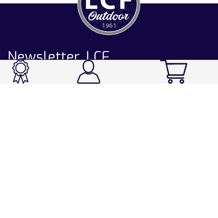
Newsletter LCF
CATALOGUE
Ski / Rando / Snowboard
Running / Trail / Triathlon
Rando / Marche / Trek
Velo / VTT
Chasse & Pêche
Après-ski
Chaussetterie
Sport Fashion
Accessoires
LA CHAUSSETTE DE FRANCE