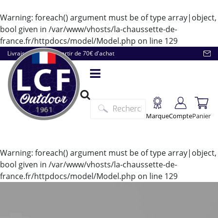
Warning
: foreach() argument must be of type array|object,
bool given in
/var/www/vhosts/la-chaussette-de-
france.fr/httpdocs/model/Model.php
on line
129
Livraison offerte à partir de 70€ d'achat
Marque
Compte
Panier
Warning
: foreach() argument must be of type array|object,
bool given in
/var/www/vhosts/la-chaussette-de-
france.fr/httpdocs/model/Model.php
on line
129