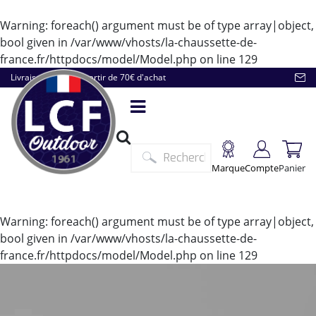
Warning
: foreach() argument must be of type array|object,
bool given in
/var/www/vhosts/la-chaussette-de-
france.fr/httpdocs/model/Model.php
on line
129
Livraison offerte à partir de 70€ d'achat
Marque
Compte
Panier
Warning
: foreach() argument must be of type array|object,
bool given in
/var/www/vhosts/la-chaussette-de-
france.fr/httpdocs/model/Model.php
on line
129