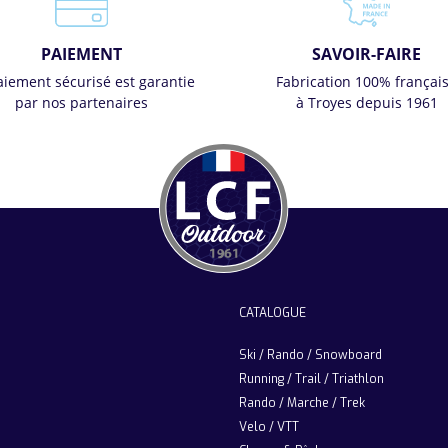
PAIEMENT
SAVOIR-FAIRE
aiement sécurisé est garantie
Fabrication 100% françai
par nos partenaires
à Troyes depuis 1961
CATALOGUE
Ski / Rando / Snowboard
Running / Trail / Triathlon
Rando / Marche / Trek
Velo / VTT