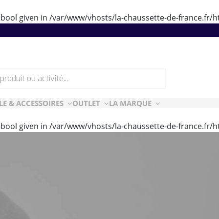
 bool given in
/var/www/vhosts/la-chaussette-de-france.fr
LE & ACCESSOIRES
OUTLET
LA MARQUE
 bool given in
/var/www/vhosts/la-chaussette-de-france.fr
ES
CF ESSENTIELLES
ès-ski
n Air
rt Style
e