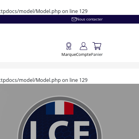
/httpdocs/model/Model.php
on line
129
Nous contacter
Marque
Compte
Panier
/httpdocs/model/Model.php
on line
129