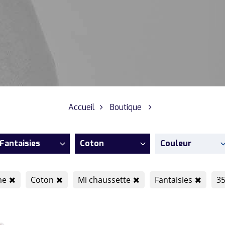
Accueil
Boutique
Fantaisies
Coton
Couleur
me
Coton
Mi chaussette
Fantaisies
35