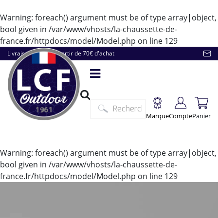
Warning
: foreach() argument must be of type array|object,
bool given in
/var/www/vhosts/la-chaussette-de-
france.fr/httpdocs/model/Model.php
on line
129
Livraison offerte à partir de 70€ d'achat
Marque
Compte
Panier
Warning
: foreach() argument must be of type array|object,
bool given in
/var/www/vhosts/la-chaussette-de-
france.fr/httpdocs/model/Model.php
on line
129