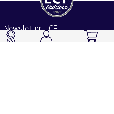
Newsletter LCF
CATALOGUE
Ski / Rando / Snowboard
Running / Trail / Triathlon
Rando / Marche / Trek
Velo / VTT
Chasse & Pêche
Après-ski
Chaussetterie
Sport Fashion
Accessoires
LA CHAUSSETTE DE FRANCE