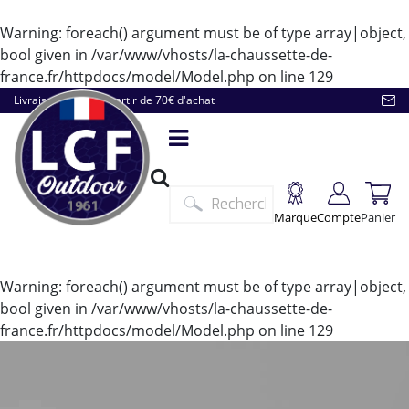
Warning
: foreach() argument must be of type array|object,
bool given in
/var/www/vhosts/la-chaussette-de-
france.fr/httpdocs/model/Model.php
on line
129
Livraison offerte à partir de 70€ d'achat
Marque
Compte
Panier
Warning
: foreach() argument must be of type array|object,
bool given in
/var/www/vhosts/la-chaussette-de-
france.fr/httpdocs/model/Model.php
on line
129