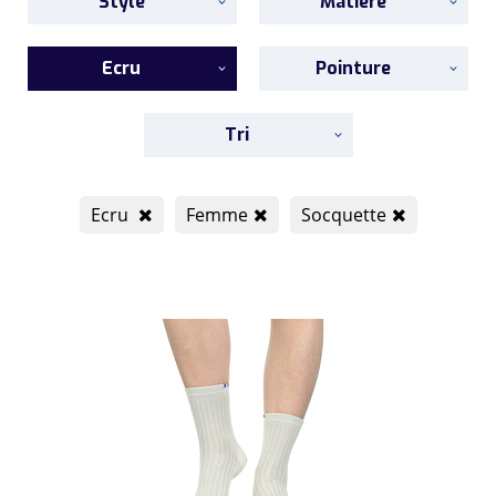
Style
Matière
Ecru
Pointure
Tri
Ecru
Femme
Socquette