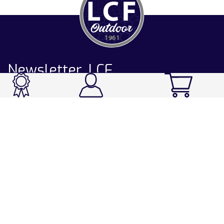
Newsletter LCF
CATALOGUE
Ski / Rando / Snowboard
Running / Trail / Triathlon
Rando / Marche / Trek
Velo / VTT
Chasse & Pêche
Après-ski
Chaussetterie
Sport Fashion
Accessoires
LA CHAUSSETTE DE FRANCE