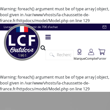
Warning
: foreach() argument must be of type array|object,
bool given in
/var/www/vhosts/la-chaussette-de-
france.fr/httpdocs/model/Model.php
on line
129
Livraison offerte à partir de 70€ d'achat
Marque
Compte
Panier
Warning
: foreach() argument must be of type array|object,
bool given in
/var/www/vhosts/la-chaussette-de-
france.fr/httpdocs/model/Model.php
on line
129