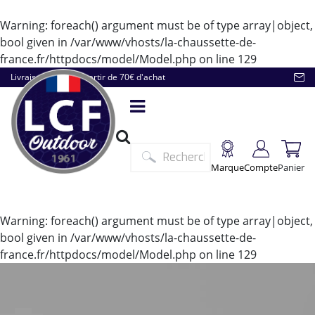
Warning
: foreach() argument must be of type array|object,
bool given in
/var/www/vhosts/la-chaussette-de-
france.fr/httpdocs/model/Model.php
on line
129
Livraison offerte à partir de 70€ d'achat
Marque
Compte
Panier
Warning
: foreach() argument must be of type array|object,
bool given in
/var/www/vhosts/la-chaussette-de-
france.fr/httpdocs/model/Model.php
on line
129