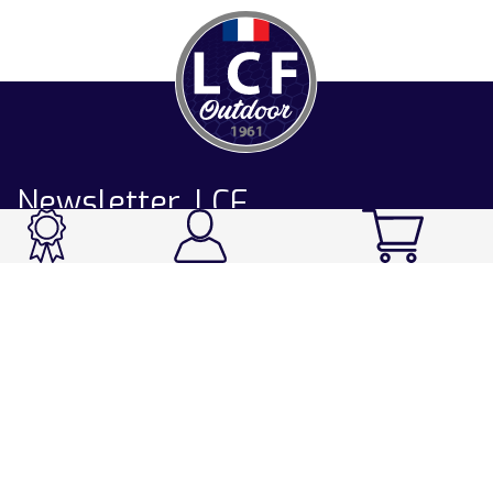
Newsletter LCF
CATALOGUE
Ski / Rando / Snowboard
Running / Trail / Triathlon
Rando / Marche / Trek
Velo / VTT
Chasse & Pêche
Après-ski
Chaussetterie
Sport Fashion
Accessoires