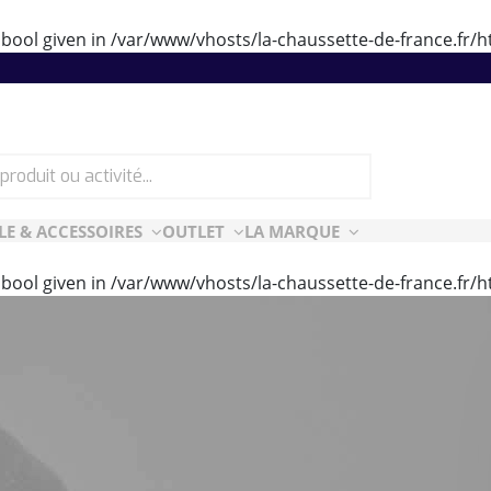
 bool given in
/var/www/vhosts/la-chaussette-de-france.fr
LE & ACCESSOIRES
OUTLET
LA MARQUE
 bool given in
/var/www/vhosts/la-chaussette-de-france.fr
ES
CF ESSENTIELLES
ès-ski
n Air
rt Style
e