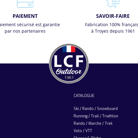
PAIEMENT
SAVOIR-FAIRE
aiement sécurisé est garantie
Fabrication 100% françai
par nos partenaires
à Troyes depuis 1961
CATALOGUE
Ski / Rando / Snowboard
Running / Trail / Triathlon
Rando / Marche / Trek
Velo / VTT