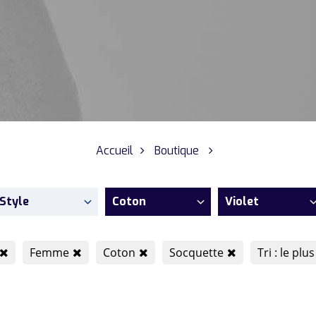
Accueil
Boutique
Style
Coton
Violet
Femme
Coton
Socquette
Tri : le plu