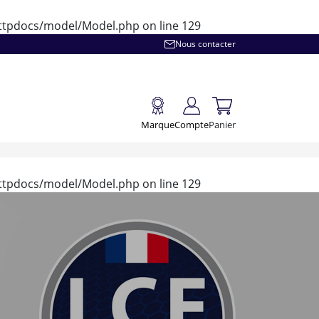
/httpdocs/model/Model.php
on line
129
Nous contacter
Marque
Compte
Panier
/httpdocs/model/Model.php
on line
129