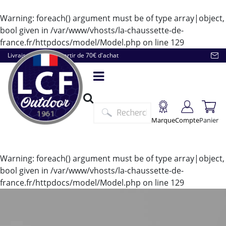
Warning
: foreach() argument must be of type array|object,
bool given in
/var/www/vhosts/la-chaussette-de-
france.fr/httpdocs/model/Model.php
on line
129
Livraison offerte à partir de 70€ d'achat
Marque
Compte
Panier
Warning
: foreach() argument must be of type array|object,
bool given in
/var/www/vhosts/la-chaussette-de-
france.fr/httpdocs/model/Model.php
on line
129