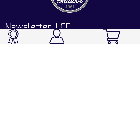
Newsletter LCF
CATALOGUE
Ski / Rando / Snowboard
Running / Trail / Triathlon
Rando / Marche / Trek
Velo / VTT
Chasse & Pêche
Après-ski
Chaussetterie
Sport Fashion
Accessoires
LA CHAUSSETTE DE FRANCE
Notre usine française