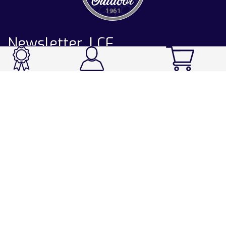
Newsletter LCF
CATALOGUE
Ski / Rando / Snowboard
Running / Trail / Triathlon
Rando / Marche / Trek
Velo / VTT
Chasse & Pêche
Après-ski
Chaussetterie
Sport Fashion
Accessoires
LA CHAUSSETTE DE FRANCE
Notre usine française