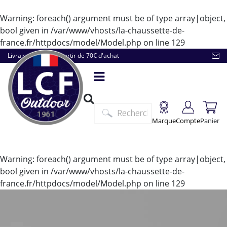
Warning
: foreach() argument must be of type array|object,
bool given in
/var/www/vhosts/la-chaussette-de-
france.fr/httpdocs/model/Model.php
on line
129
Livraison offerte à partir de 70€ d'achat
Marque
Compte
Panier
Warning
: foreach() argument must be of type array|object,
bool given in
/var/www/vhosts/la-chaussette-de-
france.fr/httpdocs/model/Model.php
on line
129