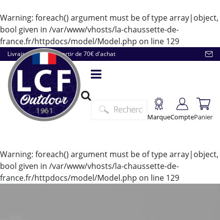
Warning
: foreach() argument must be of type array|object,
bool given in
/var/www/vhosts/la-chaussette-de-
france.fr/httpdocs/model/Model.php
on line
129
Livraison offerte à partir de 70€ d'achat
Marque
Compte
Panier
Warning
: foreach() argument must be of type array|object,
bool given in
/var/www/vhosts/la-chaussette-de-
france.fr/httpdocs/model/Model.php
on line
129