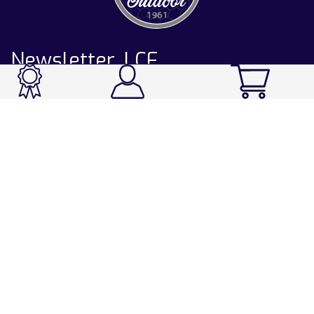
Newsletter LCF
CATALOGUE
Ski / Rando / Snowboard
Running / Trail / Triathlon
Rando / Marche / Trek
Velo / VTT
Chasse & Pêche
Après-ski
Chaussetterie
Sport Fashion
Accessoires
LA CHAUSSETTE DE FRANCE
Notre usine française