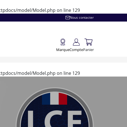
/httpdocs/model/Model.php
on line
129
Nous contacter
Marque
Compte
Panier
/httpdocs/model/Model.php
on line
129