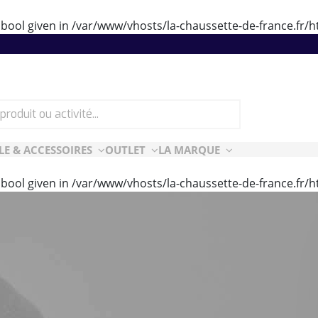
 bool given in
/var/www/vhosts/la-chaussette-de-france.fr
LE & ACCESSOIRES
OUTLET
LA MARQUE
 bool given in
/var/www/vhosts/la-chaussette-de-france.fr
ES
CF ESSENTIELLES
ès-ski
n Air
rt Style
e