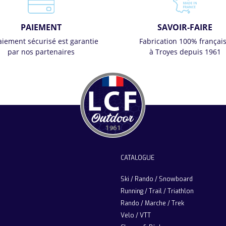
PAIEMENT
SAVOIR-FAIRE
aiement sécurisé est garantie
Fabrication 100% françai
par nos partenaires
à Troyes depuis 1961
CATALOGUE
Ski / Rando / Snowboard
Running / Trail / Triathlon
Rando / Marche / Trek
Velo / VTT