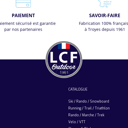
PAIEMENT
SAVOIR-FAIRE
aiement sécurisé est garantie
Fabrication 100% françai
par nos partenaires
à Troyes depuis 1961
CATALOGUE
Ski / Rando / Snowboard
Running / Trail / Triathlon
Rando / Marche / Trek
Velo / VTT