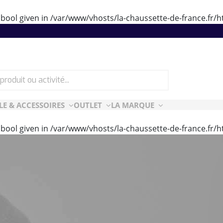
 bool given in
/var/www/vhosts/la-chaussette-de-france.fr
LE & ACCESSOIRES
OUTLET
LA MARQUE
 bool given in
/var/www/vhosts/la-chaussette-de-france.fr
ES
CF ESSENTIELLES
ès-ski
n Air
rt Style
e