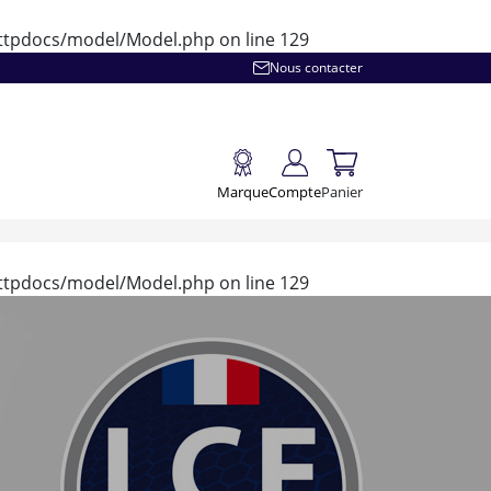
/httpdocs/model/Model.php
on line
129
Nous contacter
Marque
Compte
Panier
/httpdocs/model/Model.php
on line
129