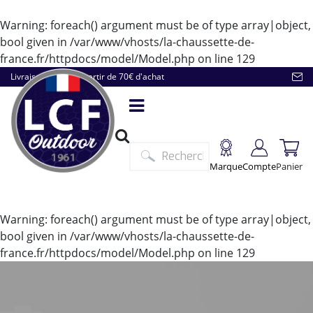
Warning
: foreach() argument must be of type array|object,
bool given in
/var/www/vhosts/la-chaussette-de-
france.fr/httpdocs/model/Model.php
on line
129
Livraison offerte à partir de 70€ d'achat
Marque
Compte
Panier
Warning
: foreach() argument must be of type array|object,
bool given in
/var/www/vhosts/la-chaussette-de-
france.fr/httpdocs/model/Model.php
on line
129