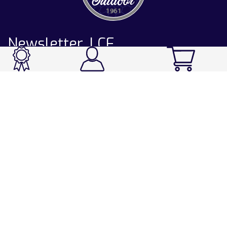
Newsletter LCF
CATALOGUE
Ski / Rando / Snowboard
Running / Trail / Triathlon
Rando / Marche / Trek
Velo / VTT
Chasse & Pêche
Après-ski
Chaussetterie
Sport Fashion
Accessoires
LA CHAUSSETTE DE FRANCE
Notre usine française