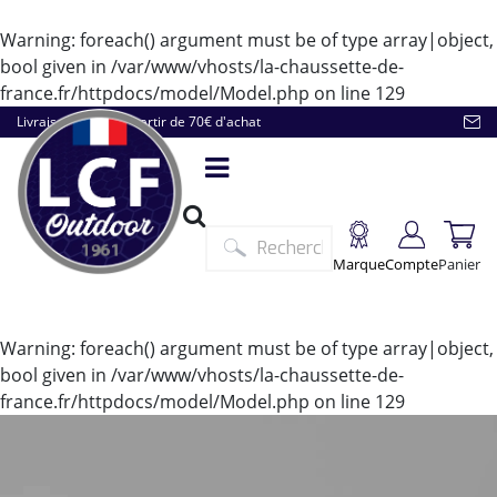
Warning
: foreach() argument must be of type array|object,
bool given in
/var/www/vhosts/la-chaussette-de-
france.fr/httpdocs/model/Model.php
on line
129
Livraison offerte à partir de 70€ d'achat
Marque
Compte
Panier
Warning
: foreach() argument must be of type array|object,
bool given in
/var/www/vhosts/la-chaussette-de-
france.fr/httpdocs/model/Model.php
on line
129