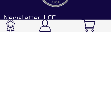
Newsletter LCF
CATALOGUE
Ski / Rando / Snowboard
Running / Trail / Triathlon
Rando / Marche / Trek
Velo / VTT
Chasse & Pêche
Après-ski
Chaussetterie
Sport Fashion
Accessoires
LA CHAUSSETTE DE FRANCE
Notre usine française
Nos technologies et matières