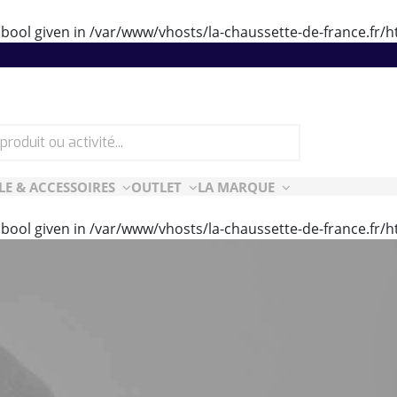
 bool given in
/var/www/vhosts/la-chaussette-de-france.fr
LE & ACCESSOIRES
OUTLET
LA MARQUE
 bool given in
/var/www/vhosts/la-chaussette-de-france.fr
ES
CF ESSENTIELLES
ès-ski
n Air
rt Style
e