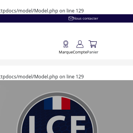
/httpdocs/model/Model.php
on line
129
Nous contacter
Marque
Compte
Panier
/httpdocs/model/Model.php
on line
129