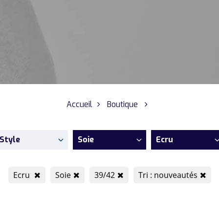
Accueil
Boutique
Style
Soie
Ecru
Ecru
Soie
39/42
Tri : nouveautés