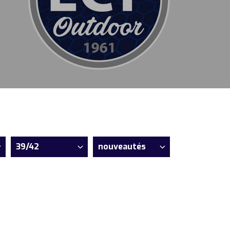
39/42
nouveautés