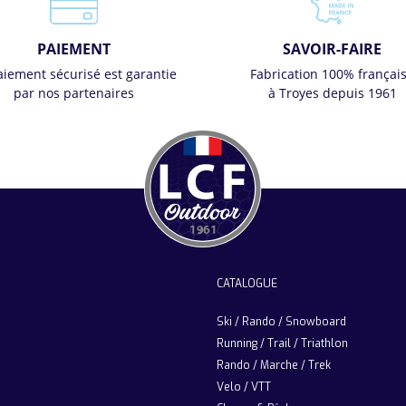
PAIEMENT
SAVOIR-FAIRE
aiement sécurisé est garantie
Fabrication 100% françai
par nos partenaires
à Troyes depuis 1961
CATALOGUE
Ski / Rando / Snowboard
Running / Trail / Triathlon
Rando / Marche / Trek
Velo / VTT