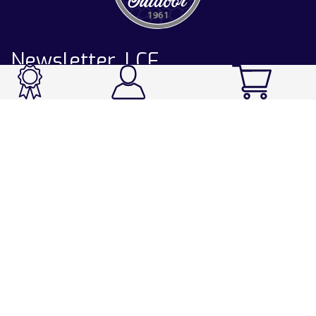
Newsletter LCF
CATALOGUE
Ski / Rando / Snowboard
Running / Trail / Triathlon
Rando / Marche / Trek
Velo / VTT
Chasse & Pêche
Après-ski
Chaussetterie
Sport Fashion
Accessoires
LA CHAUSSETTE DE FRANCE
Notre usine française