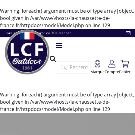
Warning
: foreach() argument must be of type array|object,
bool given in
/var/www/vhosts/la-chaussette-de-
france.fr/httpdocs/model/Model.php
on line
129
Livraison offerte à partir de 70€ d'achat
Marque
Compte
Panier
Warning
: foreach() argument must be of type array|object,
bool given in
/var/www/vhosts/la-chaussette-de-
france.fr/httpdocs/model/Model.php
on line
129