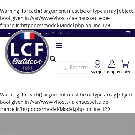
Warning
: foreach() argument must be of type array|object,
bool given in
/var/www/vhosts/la-chaussette-de-
france.fr/httpdocs/model/Model.php
on line
129
Livraison offerte à partir de 70€ d'achat
Marque
Compte
Panier
Warning
: foreach() argument must be of type array|object,
bool given in
/var/www/vhosts/la-chaussette-de-
france.fr/httpdocs/model/Model.php
on line
129