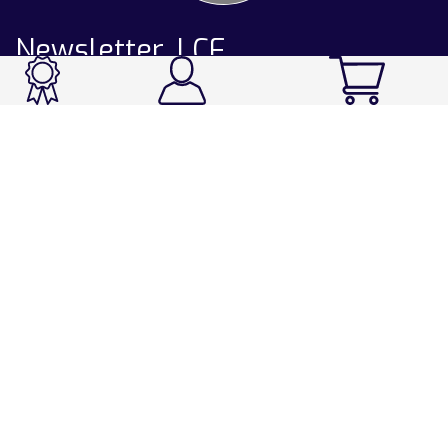
Newsletter LCF
CATALOGUE
Ski / Rando / Snowboard
Running / Trail / Triathlon
Rando / Marche / Trek
Velo / VTT
Chasse & Pêche
Après-ski
Chaussetterie
Sport Fashion
Accessoires
LA CHAUSSETTE DE FRANCE
Notre usine française
Nos technologies et matières
Les ambassadeurs