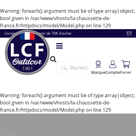
Warning
: foreach() argument must be of type array|object,
bool given in
/var/www/vhosts/la-chaussette-de-
france.fr/httpdocs/model/Model.php
on line
129
Livraison offerte à partir de 70€ d'achat
Marque
Compte
Panier
Warning
: foreach() argument must be of type array|object,
bool given in
/var/www/vhosts/la-chaussette-de-
france.fr/httpdocs/model/Model.php
on line
129