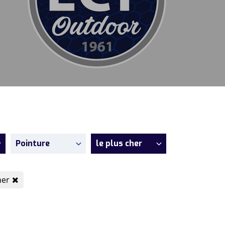
Pointure
le plus cher
her