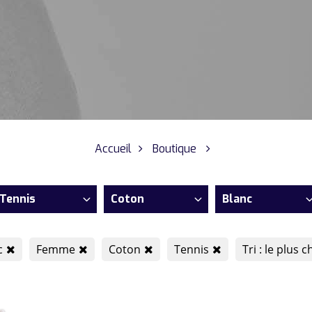
Accueil
Boutique
Tennis
Coton
Blanc
c
Femme
Coton
Tennis
Tri : le plus c