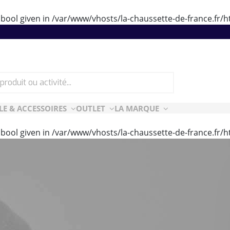
 bool given in
/var/www/vhosts/la-chaussette-de-france.fr
LE & ACCESSOIRES
OUTLET
LA MARQUE
 bool given in
/var/www/vhosts/la-chaussette-de-france.fr
ES
CF ESSENTIELLES
ès-ski
n Air
rt Style
e