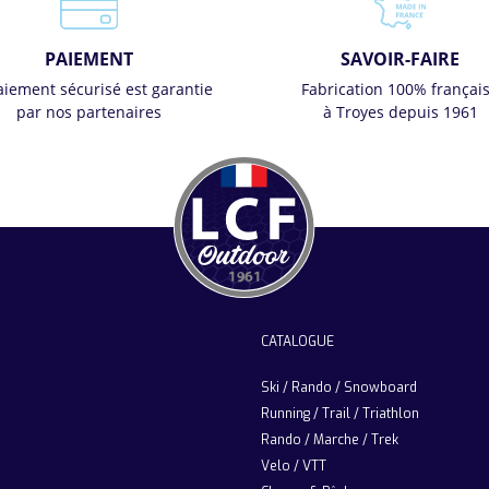
PAIEMENT
SAVOIR-FAIRE
aiement sécurisé est garantie
Fabrication 100% françai
par nos partenaires
à Troyes depuis 1961
CATALOGUE
Ski / Rando / Snowboard
Running / Trail / Triathlon
Rando / Marche / Trek
Velo / VTT