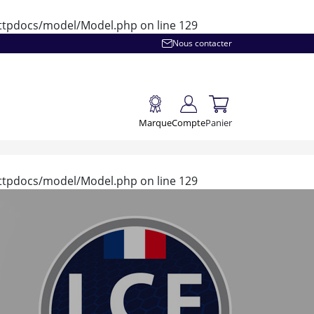
/httpdocs/model/Model.php
on line
129
Nous contacter
Marque
Compte
Panier
/httpdocs/model/Model.php
on line
129