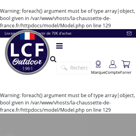
Warning
: foreach() argument must be of type array|object,
bool given in
/var/www/vhosts/la-chaussette-de-
france.fr/httpdocs/model/Model.php
on line
129
Livraison offerte à partir de 70€ d'achat
Marque
Compte
Panier
Warning
: foreach() argument must be of type array|object,
bool given in
/var/www/vhosts/la-chaussette-de-
france.fr/httpdocs/model/Model.php
on line
129