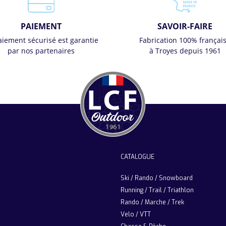
PAIEMENT
SAVOIR-FAIRE
aiement sécurisé est garantie
Fabrication 100% françai
par nos partenaires
à Troyes depuis 1961
CATALOGUE
Ski / Rando / Snowboard
Running / Trail / Triathlon
Rando / Marche / Trek
Velo / VTT