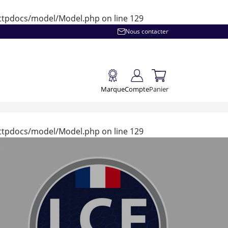
/httpdocs/model/Model.php
on line
129
Nous contacter
Marque
Compte
Panier
/httpdocs/model/Model.php
on line
129