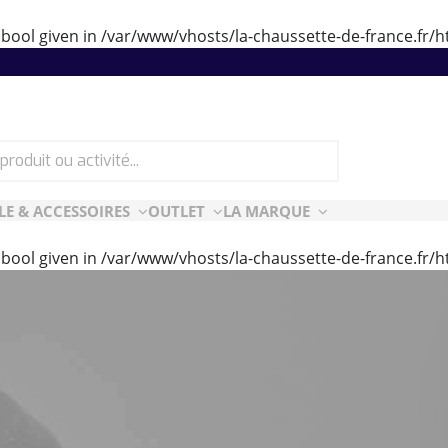
 bool given in
/var/www/vhosts/la-chaussette-de-france.fr
LE & ACCESSOIRES
OUTLET
LA MARQUE
 bool given in
/var/www/vhosts/la-chaussette-de-france.fr
ES
CF ESSENTIELLES
ès-ski
n Air
rt Style
e