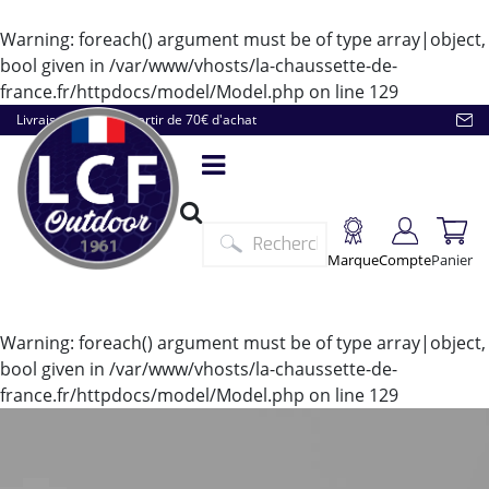
Warning
: foreach() argument must be of type array|object,
bool given in
/var/www/vhosts/la-chaussette-de-
france.fr/httpdocs/model/Model.php
on line
129
Livraison offerte à partir de 70€ d'achat
Marque
Compte
Panier
Warning
: foreach() argument must be of type array|object,
bool given in
/var/www/vhosts/la-chaussette-de-
france.fr/httpdocs/model/Model.php
on line
129