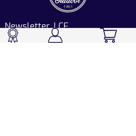
Newsletter LCF
CATALOGUE
Ski / Rando / Snowboard
Running / Trail / Triathlon
Rando / Marche / Trek
Velo / VTT
Chasse & Pêche
Après-ski
Chaussetterie
Sport Fashion
Accessoires
LA CHAUSSETTE DE FRANCE
Notre usine française