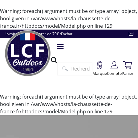
Warning
: foreach() argument must be of type array|object,
bool given in
/var/www/vhosts/la-chaussette-de-
france.fr/httpdocs/model/Model.php
on line
129
Livraison offerte à partir de 70€ d'achat
Marque
Compte
Panier
Warning
: foreach() argument must be of type array|object,
bool given in
/var/www/vhosts/la-chaussette-de-
france.fr/httpdocs/model/Model.php
on line
129