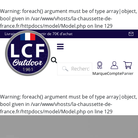
Warning
: foreach() argument must be of type array|object,
bool given in
/var/www/vhosts/la-chaussette-de-
france.fr/httpdocs/model/Model.php
on line
129
Livraison offerte à partir de 70€ d'achat
Marque
Compte
Panier
Warning
: foreach() argument must be of type array|object,
bool given in
/var/www/vhosts/la-chaussette-de-
france.fr/httpdocs/model/Model.php
on line
129