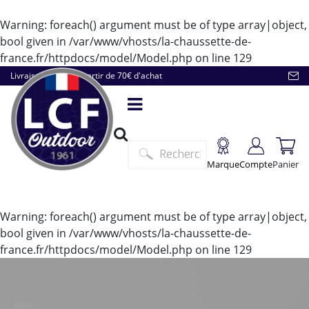
Warning
: foreach() argument must be of type array|object,
bool given in
/var/www/vhosts/la-chaussette-de-
france.fr/httpdocs/model/Model.php
on line
129
Livraison offerte à partir de 70€ d'achat
Marque
Compte
Panier
Warning
: foreach() argument must be of type array|object,
bool given in
/var/www/vhosts/la-chaussette-de-
france.fr/httpdocs/model/Model.php
on line
129