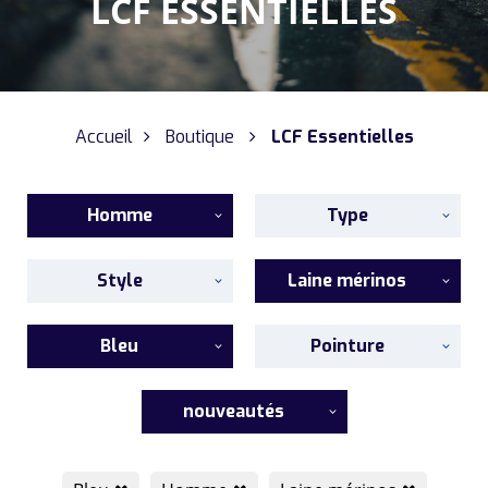
LCF ESSENTIELLES
Accueil
Boutique
LCF Essentielles
Homme
Type
Style
Laine mérinos
Bleu
Pointure
nouveautés