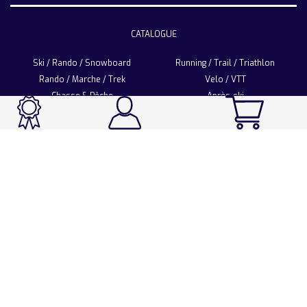
CATALOGUE
Ski / Rando / Snowboard
Running / Trail / Triathlon
Rando / Marche / Trek
Velo / VTT
Chasse & Pêche
Après-ski
Chaussetterie
Sport Fashion
Accessoires
LA CHAUSSETTE DE FRANCE
Notre usine française
Nos technologies et matières
Les ambassadeurs
Espace Pro
Foire aux questions
Programme Personnalisation
Nous contacter