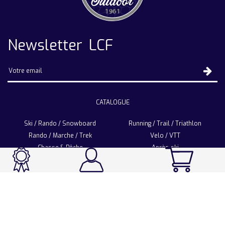
Newsletter LCF
CATALOGUE
Ski / Rando / Snowboard
Running / Trail / Triathlon
Rando / Marche / Trek
Velo / VTT
Chasse & Pêche
Après-ski
Chaussetterie
Sport Fashion
Accessoires
LA CHAUSSETTE DE FRANCE
Notre usine française