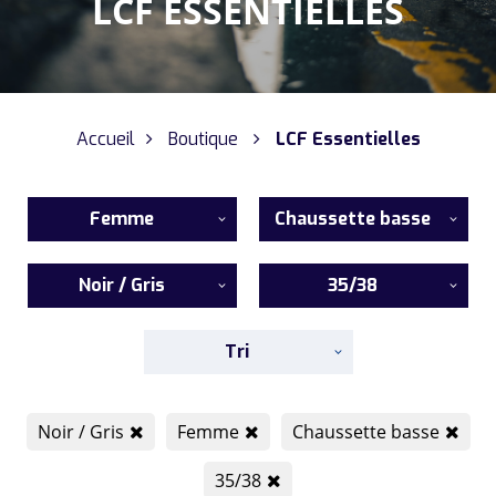
LCF ESSENTIELLES
Accueil
Boutique
LCF Essentielles
Femme
Chaussette basse
Noir / Gris
35/38
Tri
Noir / Gris
Femme
Chaussette basse
35/38