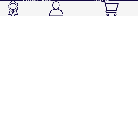
Chasse & Pêche
Après-ski
Chaussetterie
Sport Fashion
Accessoires
LA CHAUSSETTE DE FRANCE
Notre usine française
Nos technologies et matières
Les ambassadeurs
Espace Pro
Foire aux questions
Programme Personnalisation
Nous contacter
Espace client
Mentions légales
Utilisation des cookies
Conditions générales de vente