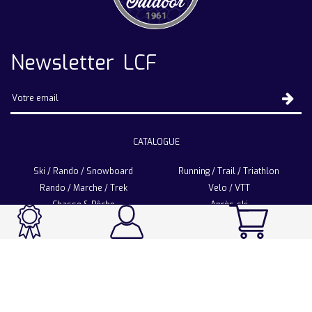
Newsletter LCF
CATALOGUE
Ski / Rando / Snowboard
Running / Trail / Triathlon
Rando / Marche / Trek
Velo / VTT
Chasse & Pêche
Après-ski
Chaussetterie
Sport Fashion
Accessoires
LA CHAUSSETTE DE FRANCE
Notre usine française