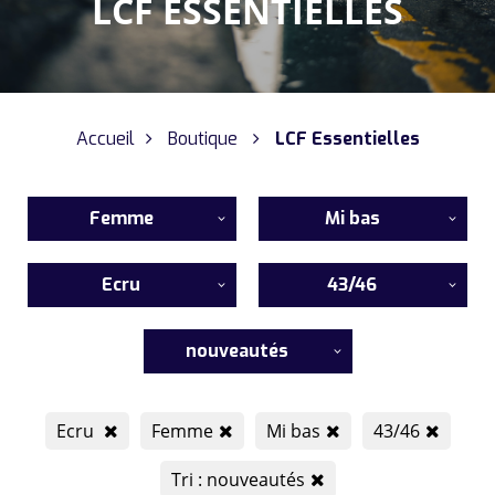
LCF ESSENTIELLES
Accueil
Boutique
LCF Essentielles
Femme
Mi bas
Ecru
43/46
nouveautés
Ecru
Femme
Mi bas
43/46
Tri : nouveautés