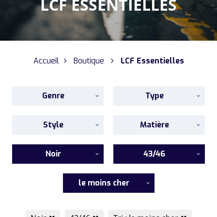
LCF ESSENTIELLES
Accueil
Boutique
LCF Essentielles
Genre
Type
Style
Matière
Noir
43/46
le moins cher