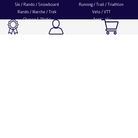
Ski / Rando / Snowboard
Running / Trail / Triathlon
Rando / Marche / Trek
Velo / VTT
Chasse & Pêche
Après-ski
Chaussetterie
Sport Fashion
Accessoires
LA CHAUSSETTE DE FRANCE
Notre usine française
Nos technologies et matières
Les ambassadeurs
Espace Pro
Foire aux questions
Programme Personnalisation
Nous contacter
Espace client
Mentions légales