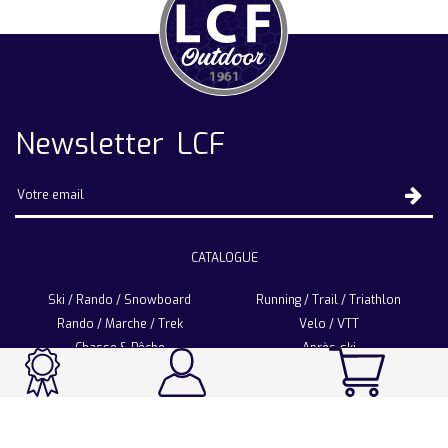
Newsletter LCF
CATALOGUE
Ski / Rando / Snowboard
Running / Trail / Triathlon
Rando / Marche / Trek
Velo / VTT
Chasse & Pêche
Après-ski
Chaussetterie
Sport Fashion
Accessoires