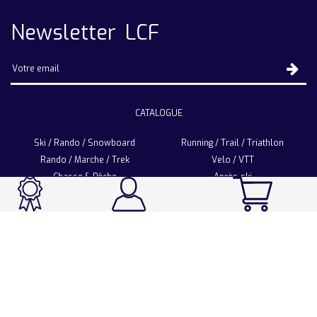
Newsletter LCF
CATALOGUE
Ski / Rando / Snowboard
Running / Trail / Triathlon
Rando / Marche / Trek
Velo / VTT
Chasse & Pêche
Après-ski
Chaussetterie
Sport Fashion
Accessoires
LA CHAUSSETTE DE FRANCE
Notre usine française
Nos technologies et matières
Les ambassadeurs