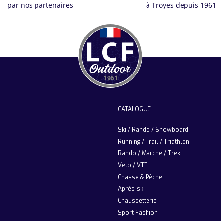
par nos partenaires
à Troyes depuis 1961
CATALOGUE
Ski / Rando / Snowboard
Running / Trail / Triathlon
Rando / Marche / Trek
Velo / VTT
Chasse & Pêche
Après-ski
Chaussetterie
Sport Fashion