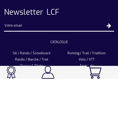
Newsletter LCF
CATALOGUE
Ski / Rando / Snowboard
Running / Trail / Triathlon
Rando / Marche / Trek
Velo / VTT
Chasse & Pêche
Après-ski
Chaussetterie
Sport Fashion
Accessoires
LA CHAUSSETTE DE FRANCE
Notre usine française
Nos technologies et matières
Les ambassadeurs